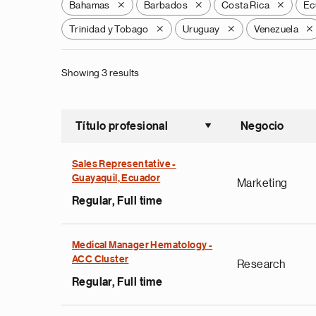
Bahamas
Barbados
Costa Rica
Ec
X
X
X
Trinidad y Tobago
Uruguay
Venezuela
X
X
X
Showing 3 results
Título profesional
Negocio
Ordenar a
Sales Representative -
Guayaquil, Ecuador
Marketing
Regular, Full time
Medical Manager Hematology -
ACC Cluster
Research
Regular, Full time