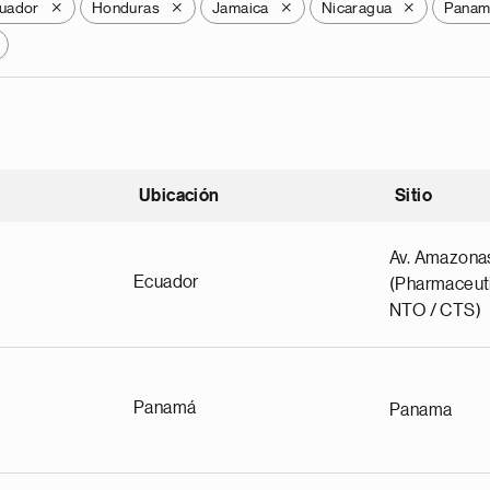
uador
Honduras
Jamaica
Nicaragua
Panam
X
X
X
X
Ubicación
Sitio
scendente
Av. Amazona
Ecuador
(Pharmaceuti
NTO / CTS)
Panamá
Panama