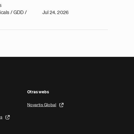
s
cals / GDD /
Jul 24, 2026
Otras webs
Novartis Global
is