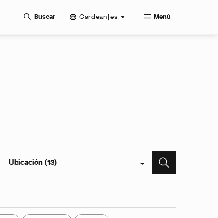
Candean | es
Buscar
Menú
Ubicación (13)