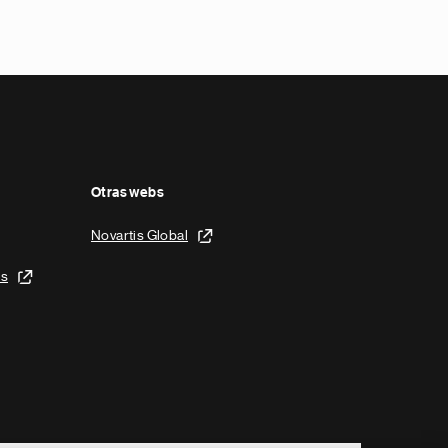
Otras webs
Novartis Global
is