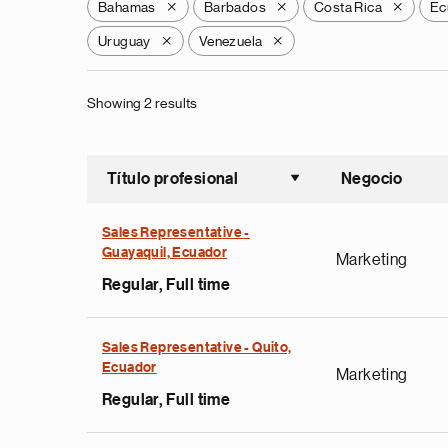
Bahamas
Barbados
Costa Rica
Ec
X
X
X
Uruguay
Venezuela
X
X
Showing 2 results
Título profesional
Negocio
Ordenar a
Sales Representative -
Guayaquil, Ecuador
Marketing
Regular, Full time
Sales Representative - Quito,
Ecuador
Marketing
Regular, Full time