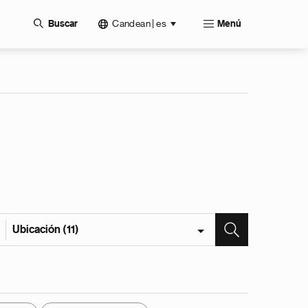
Candean | es
Buscar
Menú
Ubicación (11)