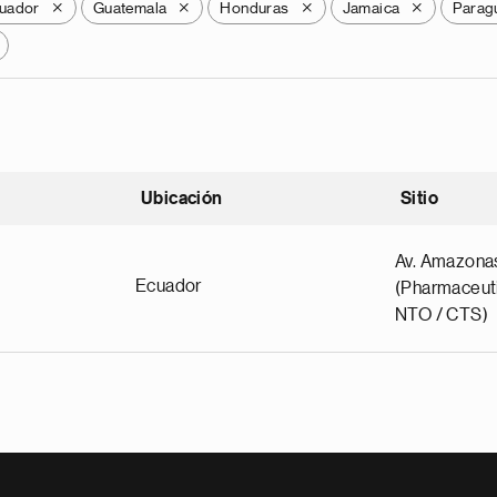
uador
Guatemala
Honduras
Jamaica
Parag
X
X
X
X
Ubicación
Sitio
scendente
Av. Amazona
Ecuador
(Pharmaceuti
NTO / CTS)