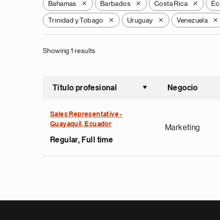
Bahamas
Barbados
Costa Rica
Ec
X
X
X
Trinidad y Tobago
Uruguay
Venezuela
X
X
X
Showing 1 results
Título profesional
Negocio
Ordenar a
Sales Representative -
Guayaquil, Ecuador
Marketing
Regular, Full time