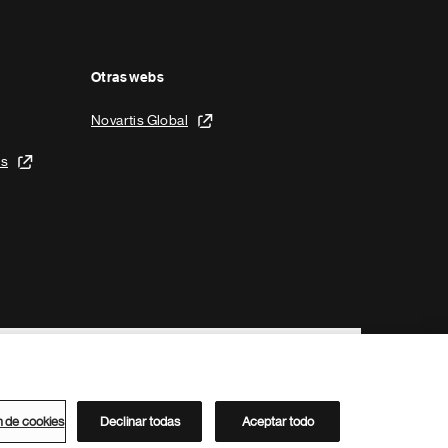
Otras webs
Novartis Global
is
n de cookies
Declinar todas
Aceptar todo
Directorio de Novartis