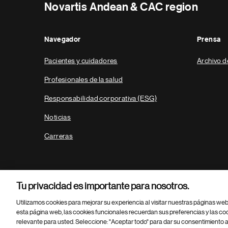
Novartis Andean & CAC region
Navegador
Prensa
Pacientes y cuidadores
Archivo d
Profesionales de la salud
Responsabilidad corporativa (ESG)
Noticias
Carreras
Tu privacidad es importante para nosotros.
Utilizamos cookies para mejorar su experiencia al visitar nuestras páginas we
esta página web, las cookies funcionales recuerdan sus preferencias y las co
relevante para usted. Seleccione: "Aceptar todo" para dar su consentimiento a
Parte
© 2026 Novartis AG