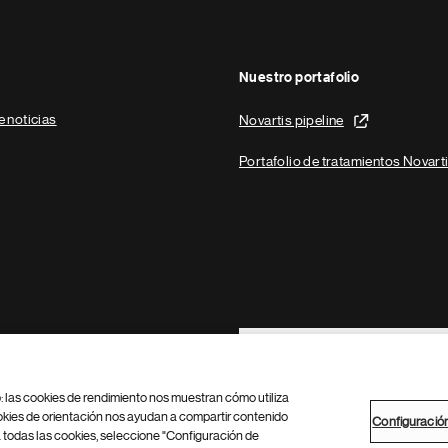
Nuestro portafolio
e noticias
Novartis pipeline
Portafolio de tratamientos Novart
Footer Site Search
b: las cookies de rendimiento nos muestran cómo utiliza
okies de orientación nos ayudan a compartir contenido
Configuració
 todas las cookies, seleccione "Configuración de