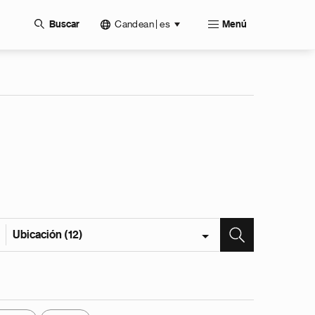
Candean | es
Buscar
Menú
Ubicación (12)