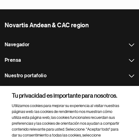
Novartis Andean & CAC region
Navegador
Prensa
Nuestro portafolio
Otras webs
Tu privacidad es importante para nosotros.
Utilizamos cookies para mejorar su experiencia al visitar nuestras
Footer Site Search
páginas web: las cookies de rendimiento nos muestran cómo
utiliza esta página web, las cookies funcionales recuerdan sus
preferencias y las cookies de orientación nos ayudan a compartir
contenido relevante para usted. Seleccione: "Aceptar todo" para
dar su consentimiento a todas las cookies, seleccione