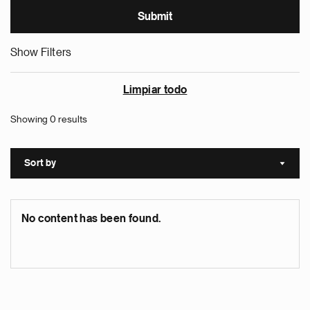
Show Filters
Limpiar todo
Showing 0 results
Sort by
Sort a
No content has been found.