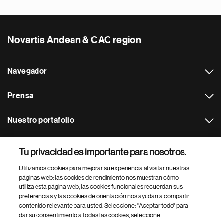
Novartis Andean & CAC region
Navegador
Prensa
Nuestro portafolio
Otras webs
Tu privacidad es importante para nosotros.
Utilizamos cookies para mejorar su experiencia al visitar nuestras
Footer Site Search
páginas web: las cookies de rendimiento nos muestran cómo
utiliza esta página web, las cookies funcionales recuerdan sus
preferencias y las cookies de orientación nos ayudan a compartir
contenido relevante para usted. Seleccione: "Aceptar todo" para
dar su consentimiento a todas las cookies, seleccione