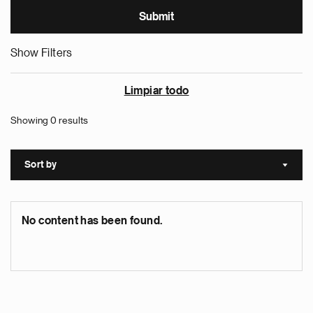
Show Filters
Limpiar todo
Showing 0 results
Sort by
Sort a
No content has been found.