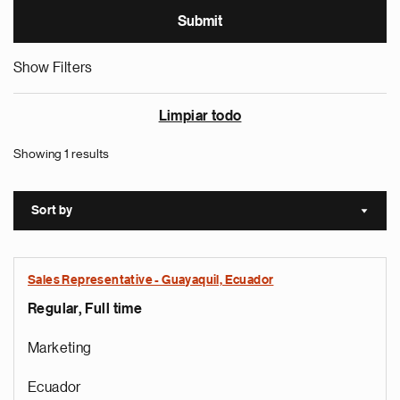
Show Filters
Limpiar todo
Showing 1 results
Sort by
Sort a
Sales Representative - Guayaquil, Ecuador
Regular, Full time
Marketing
Ecuador