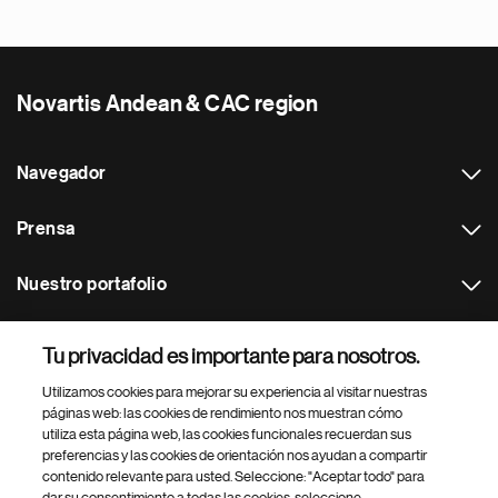
Novartis Andean & CAC region
Navegador
Prensa
Nuestro portafolio
Otras webs
Tu privacidad es importante para nosotros.
Utilizamos cookies para mejorar su experiencia al visitar nuestras
Footer Site Search
páginas web: las cookies de rendimiento nos muestran cómo
utiliza esta página web, las cookies funcionales recuerdan sus
preferencias y las cookies de orientación nos ayudan a compartir
contenido relevante para usted. Seleccione: "Aceptar todo" para
dar su consentimiento a todas las cookies, seleccione