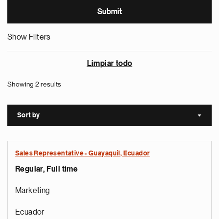
Show Filters
Limpiar todo
Showing 2 results
Sort by
Sort a
Sales Representative - Guayaquil, Ecuador
Regular, Full time
Marketing
Ecuador