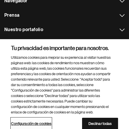
Navegador
Prensa
Nuestro portafolio
Otras webs
Tu privacidad es importante para nosotros.
Utilizamos cookies para mejorar su experiencia al visitar nuestras
Footer Site Search
páginas web: las cookies de rendimiento nos muestran cómo
utiliza esta página web, las cookies funcionales recuerdan sus
preferencias y las cookies de orientación nos ayudan a compartir
contenido relevante para usted. Seleccione: "Aceptar todo" para
dar su consentimiento a todas las cookies, seleccione
"Configuración de cookies" para administrar las diferentes
cookies o seleccione "Declinar todas" para utilizar solo las
cookies estrictamente necesarias. Puede cambiar su
Parte
© 2026 Novartis AG
configuración de cookies en cualquier momento presionando el
inferior
enlace de configuración de cookies en la página web.
Política de privacidad
Términos de uso
Accesibilidad
del
Configuración de cookies
Mapa del sitio
pie
Configuración de cookies
Declinar todas
de