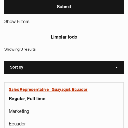
Show Filters
Limpiar todo
Showing 3 results
Sort by
Sort a
Sales Representative - Guayaquil, Ecuador
Regular, Full time
Marketing
Ecuador