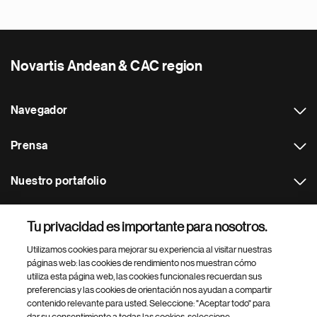
Novartis Andean & CAC region
Navegador
Prensa
Nuestro portafolio
Otras webs
Tu privacidad es importante para nosotros.
Utilizamos cookies para mejorar su experiencia al visitar nuestras
Footer Site Search
páginas web: las cookies de rendimiento nos muestran cómo
utiliza esta página web, las cookies funcionales recuerdan sus
preferencias y las cookies de orientación nos ayudan a compartir
contenido relevante para usted. Seleccione: "Aceptar todo" para
dar su consentimiento a todas las cookies, seleccione