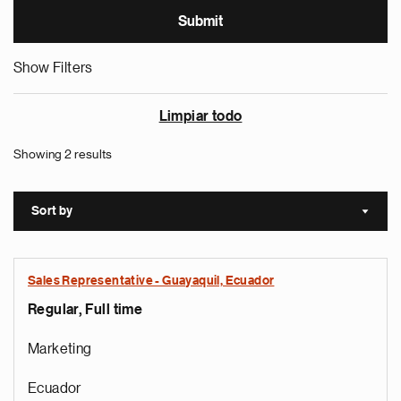
Show Filters
Limpiar todo
Showing 2 results
Sort by
Sort a
Sales Representative - Guayaquil, Ecuador
Regular, Full time
Marketing
Ecuador