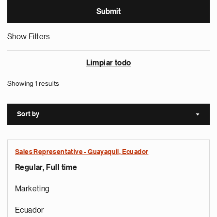
Show Filters
Limpiar todo
Showing 1 results
Sort by
Sort a
Sales Representative - Guayaquil, Ecuador
Regular, Full time
Marketing
Ecuador