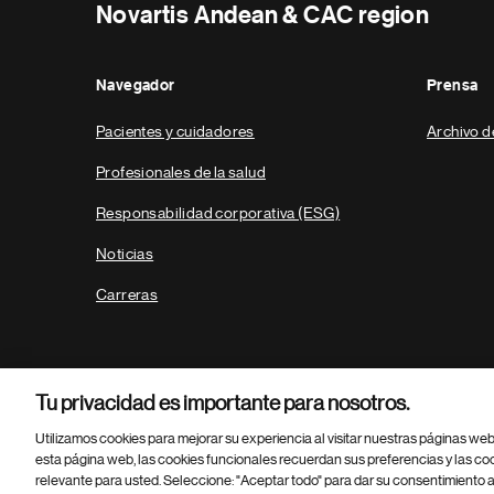
Novartis Andean & CAC region
Navegador
Prensa
Pacientes y cuidadores
Archivo d
Profesionales de la salud
Responsabilidad corporativa (ESG)
Noticias
Carreras
Tu privacidad es importante para nosotros.
Utilizamos cookies para mejorar su experiencia al visitar nuestras páginas we
esta página web, las cookies funcionales recuerdan sus preferencias y las co
relevante para usted. Seleccione: "Aceptar todo" para dar su consentimiento a
Parte
© 2026 Novartis AG