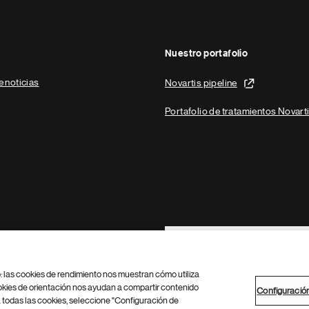
Nuestro portafolio
e noticias
Novartis pipeline
Portafolio de tratamientos Novart
Footer Site Search
b: las cookies de rendimiento nos muestran cómo utiliza
okies de orientación nos ayudan a compartir contenido
Configuració
 todas las cookies, seleccione "Configuración de