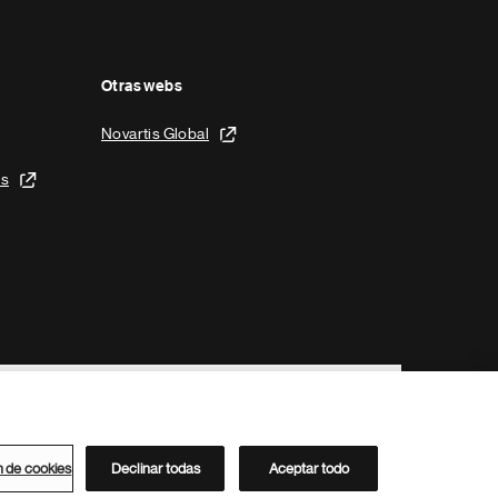
Otras webs
Novartis Global
is
n de cookies
Declinar todas
Aceptar todo
Directorio de Novartis