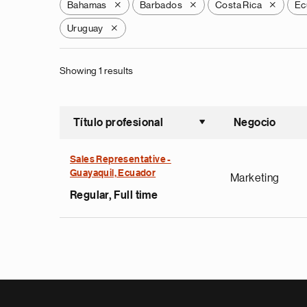
Bahamas
Barbados
Costa Rica
Ec
X
X
X
Uruguay
X
Showing 1 results
Título profesional
Negocio
Ordenar a
Sales Representative -
Guayaquil, Ecuador
Marketing
Regular, Full time