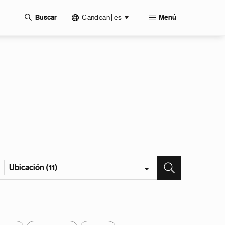
Candean | es
Buscar
Menú
Ubicación (11)