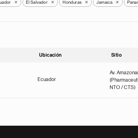
uador
El Salvador
Honduras
Jamaica
Pana
X
X
X
X
Ubicación
Sitio
scendente
Av. Amazona
Ecuador
(Pharmaceuti
NTO / CTS)