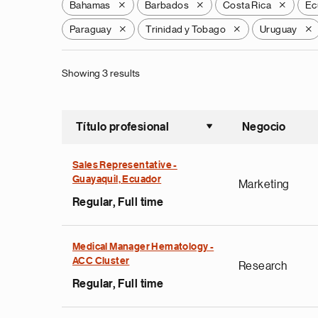
Bahamas
Barbados
Costa Rica
Ec
X
X
X
Paraguay
Trinidad y Tobago
Uruguay
X
X
X
Showing 3 results
Título profesional
Negocio
Ordenar a
Sales Representative -
Guayaquil, Ecuador
Marketing
Regular, Full time
Medical Manager Hematology -
ACC Cluster
Research
Regular, Full time