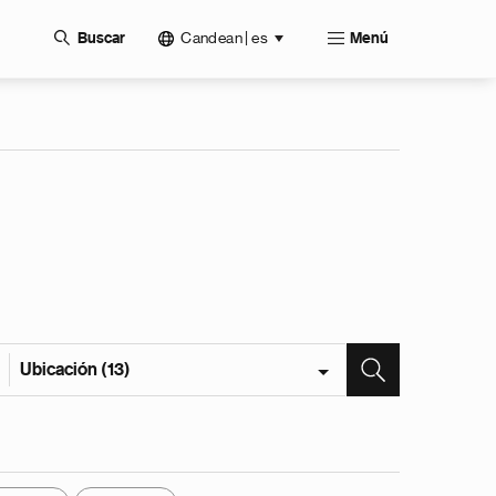
Candean | es
Buscar
Menú
Ubicación (13)