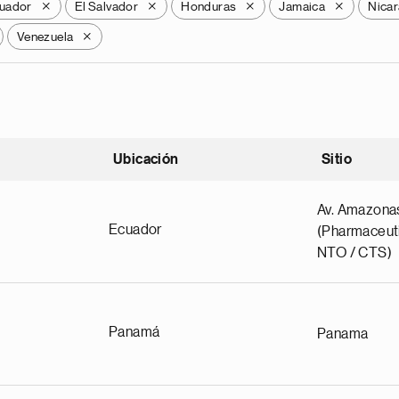
uador
El Salvador
Honduras
Jamaica
Nica
X
X
X
X
Venezuela
X
Ubicación
Sitio
scendente
Av. Amazona
Ecuador
(Pharmaceuti
NTO / CTS)
Panamá
Panama