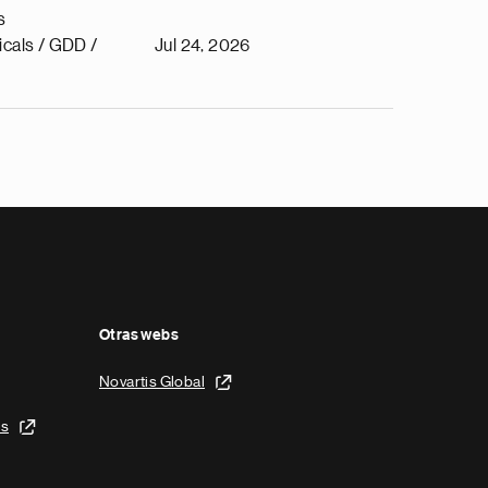
s
cals / GDD /
Jul 24, 2026
Otras webs
Novartis Global
is