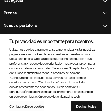
Navegador
Prensa
Nuestro portafolio
Otras webs
Tu privacidad es importante para nosotros.
Utilizamos cookies para mejorar su experiencia al visitar nuestras
Footer Site Search
páginas web: las cookies de rendimiento nos muestran cómo
utiliza esta página web, las cookies funcionales recuerdan sus
preferencias y las cookies de orientación nos ayudan a compartir
contenido relevante para usted. Seleccione: "Aceptar todo" para
dar su consentimiento a todas las cookies, seleccione
"Configuración de cookies" para administrar las diferentes
cookies o seleccione "Declinar todas" para utilizar solo las
cookies estrictamente necesarias. Puede cambiar su
Parte
© 2026 Novartis AG
configuración de cookies en cualquier momento presionando el
inferior
enlace de configuración de cookies en la página web.
Política de privacidad
Términos de uso
Accesibilidad
del
Configuración de cookies
Mapa del sitio
pie
Configuración de cookies
Declinar todas
de