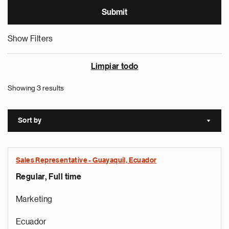
Show Filters
Limpiar todo
Showing 3 results
Sort by
Sort a
Sales Representative - Guayaquil, Ecuador
Regular, Full time
Marketing
Ecuador