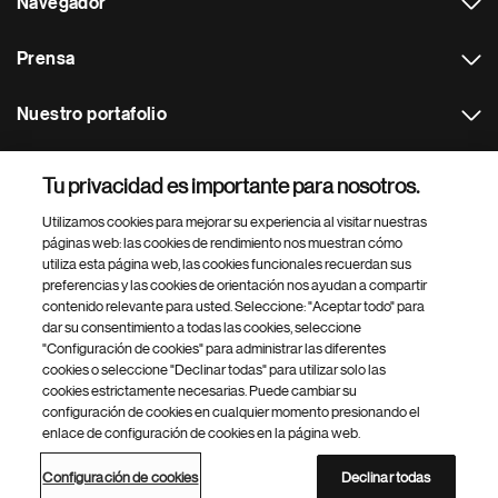
Navegador
Prensa
Nuestro portafolio
Otras webs
Tu privacidad es importante para nosotros.
Utilizamos cookies para mejorar su experiencia al visitar nuestras
Footer Site Search
páginas web: las cookies de rendimiento nos muestran cómo
utiliza esta página web, las cookies funcionales recuerdan sus
preferencias y las cookies de orientación nos ayudan a compartir
contenido relevante para usted. Seleccione: "Aceptar todo" para
dar su consentimiento a todas las cookies, seleccione
"Configuración de cookies" para administrar las diferentes
cookies o seleccione "Declinar todas" para utilizar solo las
cookies estrictamente necesarias. Puede cambiar su
Parte
© 2026 Novartis AG
configuración de cookies en cualquier momento presionando el
inferior
enlace de configuración de cookies en la página web.
Política de privacidad
Términos de uso
Accesibilidad
del
Configuración de cookies
Mapa del sitio
pie
Configuración de cookies
Declinar todas
de