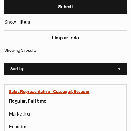
Show Filters
Limpiar todo
Showing 3 results
Sort by
Sort a
Sales Representative - Guayaquil, Ecuador
Regular, Full time
Marketing
Ecuador