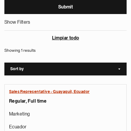
Show Filters
Limpiar todo
Showing 1 results
Sort by
Sort a
Sales Representative - Guayaquil, Ecuador
Regular, Full time
Marketing
Ecuador