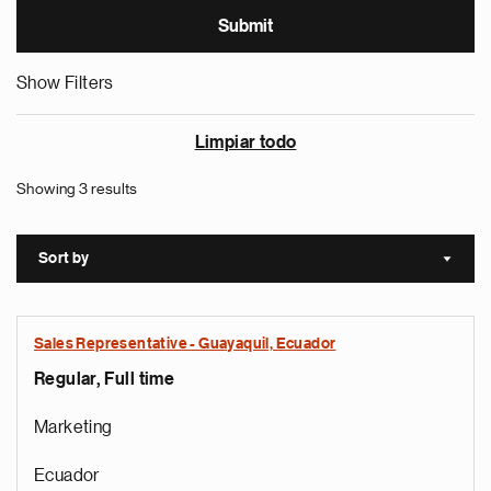
Show Filters
Limpiar todo
Showing 3 results
Sort by
Sort a
Sales Representative - Guayaquil, Ecuador
Regular, Full time
Marketing
Ecuador