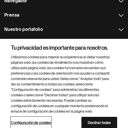
Navegador
Prensa
Nuestro portafolio
Otras webs
Tu privacidad es importante para nosotros.
Utilizamos cookies para mejorar su experiencia al visitar nuestras
Footer Site Search
páginas web: las cookies de rendimiento nos muestran cómo
utiliza esta página web, las cookies funcionales recuerdan sus
preferencias y las cookies de orientación nos ayudan a compartir
contenido relevante para usted. Seleccione: "Aceptar todo" para
dar su consentimiento a todas las cookies, seleccione
"Configuración de cookies" para administrar las diferentes
cookies o seleccione "Declinar todas" para utilizar solo las
cookies estrictamente necesarias. Puede cambiar su
Parte
© 2026 Novartis AG
configuración de cookies en cualquier momento presionando el
inferior
enlace de configuración de cookies en la página web.
Política de privacidad
Términos de uso
Accesibilidad
del
Configuración de cookies
Mapa del sitio
pie
Configuración de cookies
Declinar todas
de