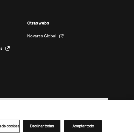
Otras webs
Novartis Global
is
n de cookies
Declinar todas
Aceptar todo
Directorio de Novartis