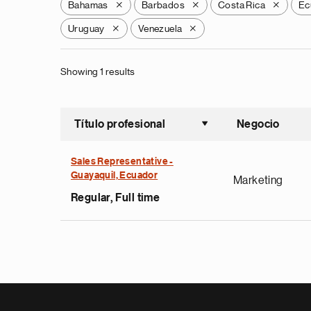
Bahamas
Barbados
Costa Rica
Ec
X
X
X
Uruguay
Venezuela
X
X
Showing 1 results
Título profesional
Negocio
Ordenar a
Sales Representative -
Guayaquil, Ecuador
Marketing
Regular, Full time