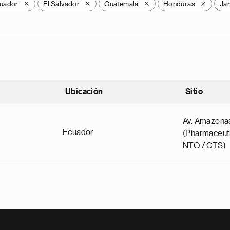
uador
El Salvador
Guatemala
Honduras
Ja
X
X
X
X
Ubicación
Sitio
scendente
Av. Amazona
Ecuador
(Pharmaceuti
NTO / CTS)