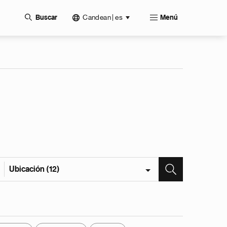
Candean | es
Buscar
Menú
Ubicación (12)