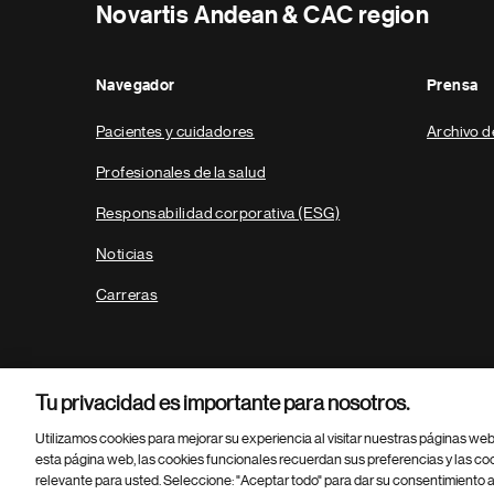
Novartis Andean & CAC region
Navegador
Prensa
Pacientes y cuidadores
Archivo d
Profesionales de la salud
Responsabilidad corporativa (ESG)
Noticias
Carreras
Tu privacidad es importante para nosotros.
Utilizamos cookies para mejorar su experiencia al visitar nuestras páginas we
esta página web, las cookies funcionales recuerdan sus preferencias y las co
relevante para usted. Seleccione: "Aceptar todo" para dar su consentimiento a
Parte
© 2026 Novartis AG