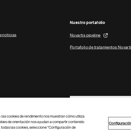
Nuestro portafolio
e noticias
Novartis pipeline
Portafolio de tratamientos Novart
Footer Site Search
b: las cookies de rendimiento nos muestran cómo utiliza
okies de orientación nos ayudan a compartir contenido
Configuració
 todas las cookies, seleccione "Configuración de