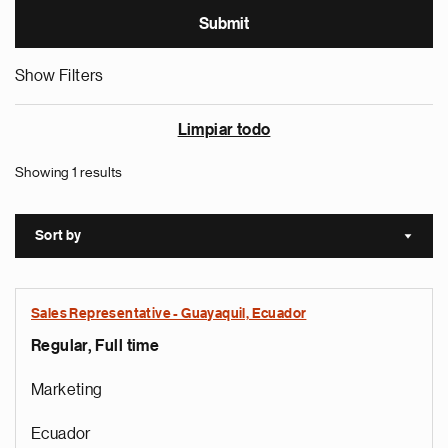
Show Filters
Limpiar todo
Showing 1 results
Sort by
Sort a
Sales Representative - Guayaquil, Ecuador
Regular, Full time
Marketing
Ecuador