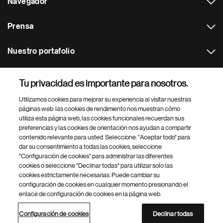
Navegador
Prensa
Nuestro portafolio
Otras webs
Tu privacidad es importante para nosotros.
Utilizamos cookies para mejorar su experiencia al visitar nuestras
Footer Site Search
páginas web: las cookies de rendimiento nos muestran cómo
utiliza esta página web, las cookies funcionales recuerdan sus
preferencias y las cookies de orientación nos ayudan a compartir
contenido relevante para usted. Seleccione: "Aceptar todo" para
dar su consentimiento a todas las cookies, seleccione
"Configuración de cookies" para administrar las diferentes
cookies o seleccione "Declinar todas" para utilizar solo las
cookies estrictamente necesarias. Puede cambiar su
Parte
© 2026 Novartis AG
configuración de cookies en cualquier momento presionando el
inferior
enlace de configuración de cookies en la página web.
Política de privacidad
Términos de uso
Accesibilidad
del
Configuración de cookies
Mapa del sitio
pie
Configuración de cookies
Declinar todas
de