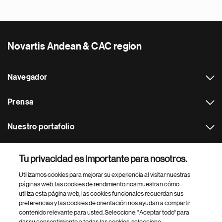
Novartis Andean & CAC region
Navegador
Prensa
Nuestro portafolio
Otras webs
Tu privacidad es importante para nosotros.
Utilizamos cookies para mejorar su experiencia al visitar nuestras
Footer Site Search
páginas web: las cookies de rendimiento nos muestran cómo
utiliza esta página web, las cookies funcionales recuerdan sus
preferencias y las cookies de orientación nos ayudan a compartir
contenido relevante para usted. Seleccione: "Aceptar todo" para
dar su consentimiento a todas las cookies, seleccione