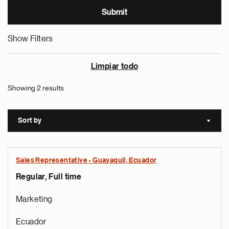
Show Filters
Limpiar todo
Showing 2 results
Sort by
Sort a
Sales Representative - Guayaquil, Ecuador
Regular, Full time
Marketing
Ecuador