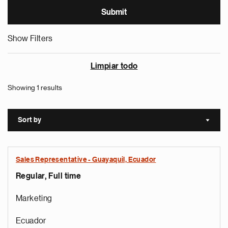
Show Filters
Limpiar todo
Showing 1 results
Sort by
Sort a
Sales Representative - Guayaquil, Ecuador
Regular, Full time
Marketing
Ecuador