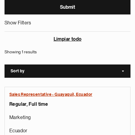
Show Filters
Limpiar todo
Showing 1 results
Sort by
Sort a
Sales Representative - Guayaquil, Ecuador
Regular, Full time
Marketing
Ecuador