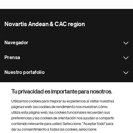
Novartis Andean & CAC region
Navegador
Prensa
Nuestro portafolio
Otras webs
Tu privacidad es importante para nosotros.
Utilizamos cookies para mejorar su experiencia al visitar nuestras
Footer Site Search
páginas web: las cookies de rendimiento nos muestran cómo
utiliza esta página web, las cookies funcionales recuerdan sus
preferencias y las cookies de orientación nos ayudan a compartir
contenido relevante para usted. Seleccione: "Aceptar todo" para
dar su consentimiento a todas las cookies, seleccione