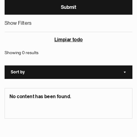
Show Filters
Limpiar todo
Showing 0 results
Sort by
Sort a
No content has been found.