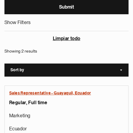
Show Filters
Limpiar todo
Showing 2 results
Sort by
Sort a
Sales Representative - Guayaquil, Ecuador
Regular, Full time
Marketing
Ecuador