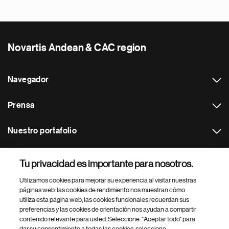
Novartis Andean & CAC region
Navegador
Prensa
Nuestro portafolio
Otras webs
Tu privacidad es importante para nosotros.
Utilizamos cookies para mejorar su experiencia al visitar nuestras
Footer Site Search
páginas web: las cookies de rendimiento nos muestran cómo
utiliza esta página web, las cookies funcionales recuerdan sus
preferencias y las cookies de orientación nos ayudan a compartir
contenido relevante para usted. Seleccione: "Aceptar todo" para
dar su consentimiento a todas las cookies, seleccione