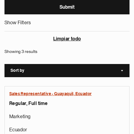
Show Filters
Limpiar todo
Showing 3 results
Sort by
Sort a
Sales Representative - Guayaquil, Ecuador
Regular, Full time
Marketing
Ecuador