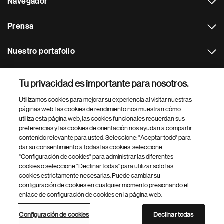
Navegador
Prensa
Nuestro portafolio
Otras webs
Tu privacidad es importante para nosotros.
Utilizamos cookies para mejorar su experiencia al visitar nuestras
Footer Site Search
páginas web: las cookies de rendimiento nos muestran cómo
utiliza esta página web, las cookies funcionales recuerdan sus
preferencias y las cookies de orientación nos ayudan a compartir
contenido relevante para usted. Seleccione: "Aceptar todo" para
dar su consentimiento a todas las cookies, seleccione
"Configuración de cookies" para administrar las diferentes
cookies o seleccione "Declinar todas" para utilizar solo las
cookies estrictamente necesarias. Puede cambiar su
Parte
© 2026 Novartis AG
configuración de cookies en cualquier momento presionando el
inferior
enlace de configuración de cookies en la página web.
Política de privacidad
Términos de uso
Accesibilidad
del
Configuración de cookies
Mapa del sitio
pie
Configuración de cookies
Declinar todas
de