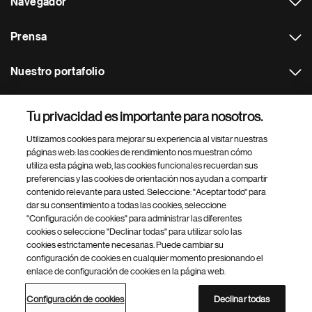
Navegador
Prensa
Nuestro portafolio
Otras webs
Tu privacidad es importante para nosotros.
Utilizamos cookies para mejorar su experiencia al visitar nuestras
Footer Site Search
páginas web: las cookies de rendimiento nos muestran cómo
utiliza esta página web, las cookies funcionales recuerdan sus
preferencias y las cookies de orientación nos ayudan a compartir
contenido relevante para usted. Seleccione: "Aceptar todo" para
dar su consentimiento a todas las cookies, seleccione
"Configuración de cookies" para administrar las diferentes
cookies o seleccione "Declinar todas" para utilizar solo las
cookies estrictamente necesarias. Puede cambiar su
Parte
© 2026 Novartis AG
configuración de cookies en cualquier momento presionando el
inferior
enlace de configuración de cookies en la página web.
Política de privacidad
Términos de uso
Accesibilidad
del
Configuración de cookies
Mapa del sitio
pie
Configuración de cookies
Declinar todas
de