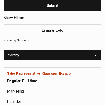
Show Filters
Limpiar todo
Showing 3 results
Sort by
Sort a
Sales Representative - Guayaquil, Ecuador
Regular, Full time
Marketing
Ecuador