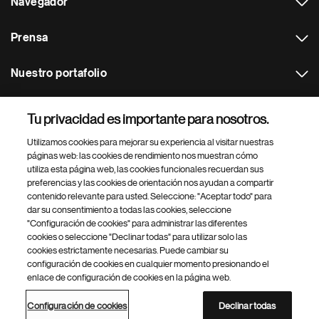
Navegador
Prensa
Nuestro portafolio
Otras webs
Tu privacidad es importante para nosotros.
Utilizamos cookies para mejorar su experiencia al visitar nuestras
Footer Site Search
páginas web: las cookies de rendimiento nos muestran cómo
utiliza esta página web, las cookies funcionales recuerdan sus
preferencias y las cookies de orientación nos ayudan a compartir
contenido relevante para usted. Seleccione: "Aceptar todo" para
dar su consentimiento a todas las cookies, seleccione
"Configuración de cookies" para administrar las diferentes
cookies o seleccione "Declinar todas" para utilizar solo las
cookies estrictamente necesarias. Puede cambiar su
Parte
© 2026 Novartis AG
configuración de cookies en cualquier momento presionando el
inferior
enlace de configuración de cookies en la página web.
Política de privacidad
Términos de uso
Accesibilidad
del
Configuración de cookies
Mapa del sitio
pie
Configuración de cookies
Declinar todas
de