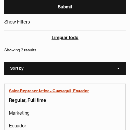
Show Filters
Limpiar todo
Showing 3 results
Sort by
Sort a
Sales Representative - Guayaquil, Ecuador
Regular, Full time
Marketing
Ecuador