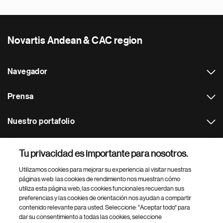
Novartis Andean & CAC region
Navegador
Prensa
Nuestro portafolio
Otras webs
Tu privacidad es importante para nosotros.
Utilizamos cookies para mejorar su experiencia al visitar nuestras
Footer Site Search
páginas web: las cookies de rendimiento nos muestran cómo
utiliza esta página web, las cookies funcionales recuerdan sus
preferencias y las cookies de orientación nos ayudan a compartir
contenido relevante para usted. Seleccione: "Aceptar todo" para
dar su consentimiento a todas las cookies, seleccione