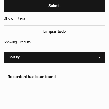
Show Filters
Limpiar todo
Showing 0 results
Sort by
Sort a
No content has been found.