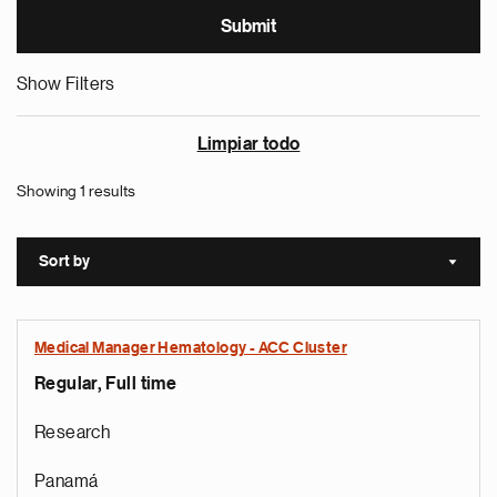
Show Filters
Limpiar todo
Showing 1 results
Sort by
Sort a
Medical Manager Hematology - ACC Cluster
Regular, Full time
Research
Panamá