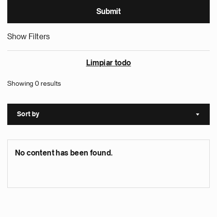
Show Filters
Limpiar todo
Showing 0 results
Sort by
Sort a
No content has been found.