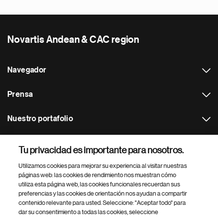
Novartis Andean & CAC region
Navegador
Prensa
Nuestro portafolio
Otras webs
Tu privacidad es importante para nosotros.
Utilizamos cookies para mejorar su experiencia al visitar nuestras
Footer Site Search
páginas web: las cookies de rendimiento nos muestran cómo
utiliza esta página web, las cookies funcionales recuerdan sus
preferencias y las cookies de orientación nos ayudan a compartir
contenido relevante para usted. Seleccione: "Aceptar todo" para
dar su consentimiento a todas las cookies, seleccione