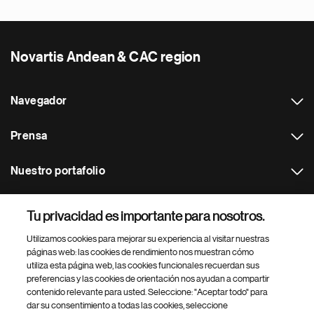
Novartis Andean & CAC region
Navegador
Prensa
Nuestro portafolio
Otras webs
Tu privacidad es importante para nosotros.
Utilizamos cookies para mejorar su experiencia al visitar nuestras
Footer Site Search
páginas web: las cookies de rendimiento nos muestran cómo
utiliza esta página web, las cookies funcionales recuerdan sus
preferencias y las cookies de orientación nos ayudan a compartir
contenido relevante para usted. Seleccione: "Aceptar todo" para
dar su consentimiento a todas las cookies, seleccione