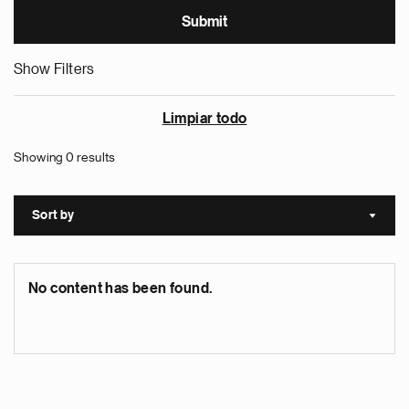
Show Filters
Limpiar todo
Showing 0 results
Sort by
Sort a
No content has been found.