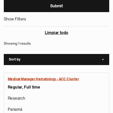
Show Filters
Limpiar todo
Showing 1 results
Sort by
Sort a
Medical Manager Hematology - ACC Cluster
Regular, Full time
Research
Panamá