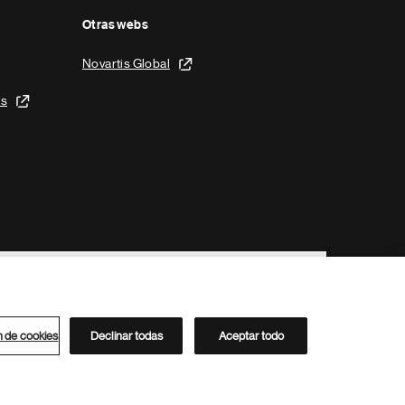
Otras webs
Novartis Global
is
n de cookies
Declinar todas
Aceptar todo
Directorio de Novartis
Este sitio está dirigido al público del clúster ACC