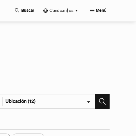
Candean | es
Buscar
Menú
Ubicación (12)