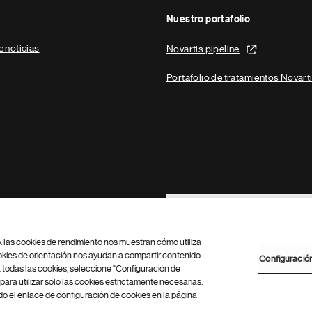
Nuestro portafolio
e noticias
Novartis pipeline
Portafolio de tratamientos Novart
Footer Site Search
b: las cookies de rendimiento nos muestran cómo utiliza
okies de orientación nos ayudan a compartir contenido
Configuració
 todas las cookies, seleccione "Configuración de
para utilizar solo las cookies estrictamente necesarias.
Configuración de cookies
Mapa del sitio
 el enlace de configuración de cookies en la página