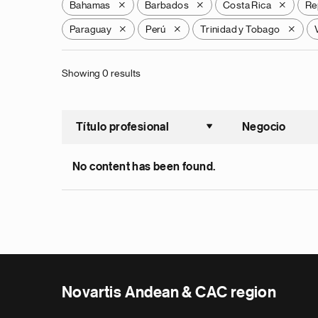
Bahamas
Barbados
Costa Rica
Re
X
X
X
Paraguay
Perú
Trinidad y Tobago
X
X
X
Showing 0 results
Título profesional
Negocio
Ordenar a
No content has been found.
Novartis Andean & CAC region