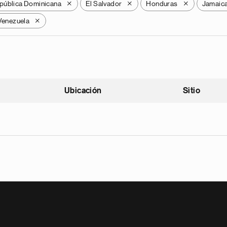
pública Dominicana
El Salvador
Honduras
Jamaic
X
X
X
Venezuela
X
Ubicación
Sitio
scendente