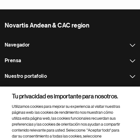
Novartis Andean & CAC region
Navegador
Prensa
Nuestro portafolio
Otras webs
Tu privacidad es importante para nosotros.
Utilizamos cookies para mejorar su experiencia al visitar nuestras
Footer Site Search
páginas web: las cookies de rendimiento nos muestran cómo
utiliza esta página web, las cookies funcionales recuerdan sus
preferencias y las cookies de orientación nos ayudan a compartir
contenido relevante para usted. Seleccione: "Aceptar todo" para
dar su consentimiento a todas las cookies, seleccione