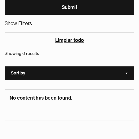
Show Filters
Limpiar todo
Showing 0 results
Sort by
Sort a
No content has been found.