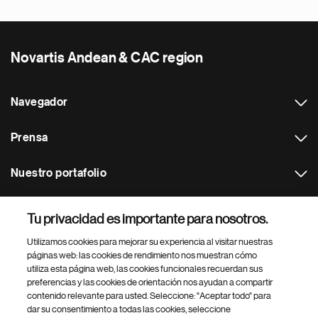
Novartis Andean & CAC region
Navegador
Prensa
Nuestro portafolio
Otras webs
Tu privacidad es importante para nosotros.
Utilizamos cookies para mejorar su experiencia al visitar nuestras
Footer Site Search
páginas web: las cookies de rendimiento nos muestran cómo
utiliza esta página web, las cookies funcionales recuerdan sus
preferencias y las cookies de orientación nos ayudan a compartir
contenido relevante para usted. Seleccione: "Aceptar todo" para
dar su consentimiento a todas las cookies, seleccione