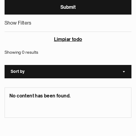
Show Filters
Limpiar todo
Showing 0 results
Sort by
Sort a
No content has been found.