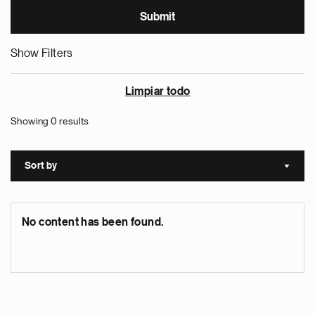
Show Filters
Limpiar todo
Showing 0 results
Sort by
Sort a
No content has been found.