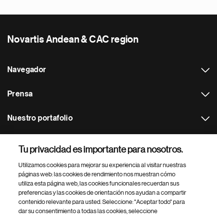
Novartis Andean & CAC region
Navegador
Prensa
Nuestro portafolio
Otras webs
Tu privacidad es importante para nosotros.
Utilizamos cookies para mejorar su experiencia al visitar nuestras
Footer Site Search
páginas web: las cookies de rendimiento nos muestran cómo
utiliza esta página web, las cookies funcionales recuerdan sus
preferencias y las cookies de orientación nos ayudan a compartir
contenido relevante para usted. Seleccione: "Aceptar todo" para
dar su consentimiento a todas las cookies, seleccione