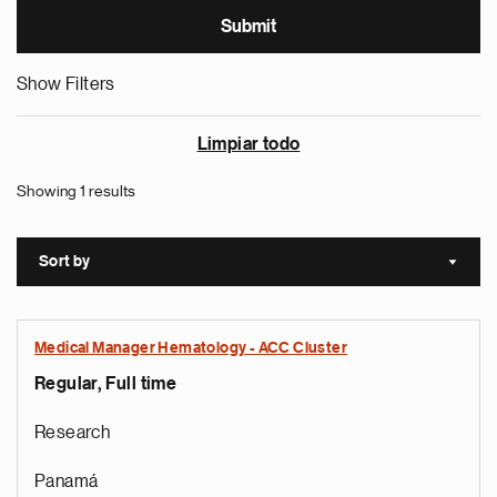
Show Filters
Limpiar todo
Showing 1 results
Sort by
Sort a
Medical Manager Hematology - ACC Cluster
Regular, Full time
Research
Panamá