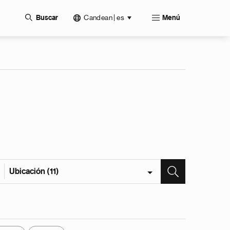
Candean | es
Buscar
Menú
Ubicación (11)