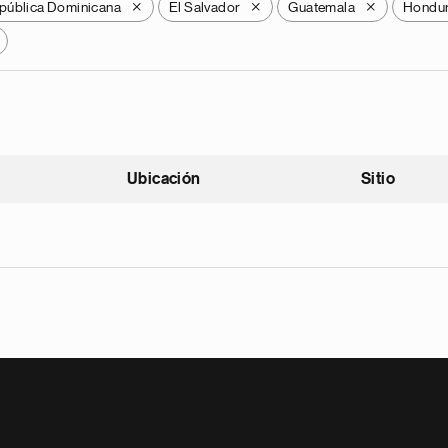
pública Dominicana
El Salvador
Guatemala
Hondu
X
X
X
Ubicación
Sitio
scendente