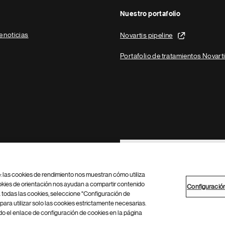
Nuestro portafolio
e noticias
Novartis pipeline
Portafolio de tratamientos Novart
Footer Site Search
b: las cookies de rendimiento nos muestran cómo utiliza
okies de orientación nos ayudan a compartir contenido
Configuració
 todas las cookies, seleccione "Configuración de
para utilizar solo las cookies estrictamente necesarias.
Configuración de cookies
Mapa del sitio
 el enlace de configuración de cookies en la página