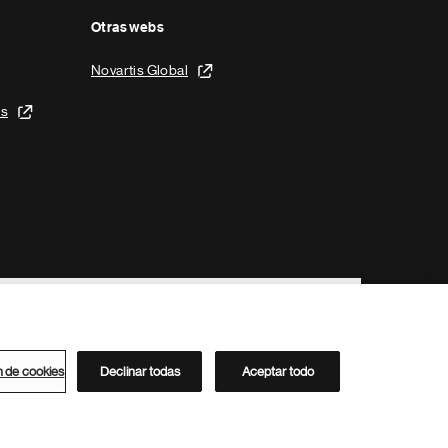
Otras webs
Novartis Global
is
n de cookies
Declinar todas
Aceptar todo
Directorio de Novartis
Este sitio está dirigido al público del clúster ACC