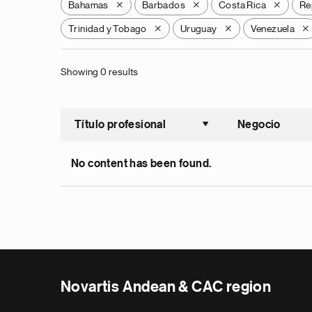
Bahamas
Barbados
Costa Rica
Re
X
X
X
Trinidad y Tobago
Uruguay
Venezuela
X
X
X
Showing 0 results
Título profesional
Negocio
Ordenar a
No content has been found.
Novartis Andean & CAC region