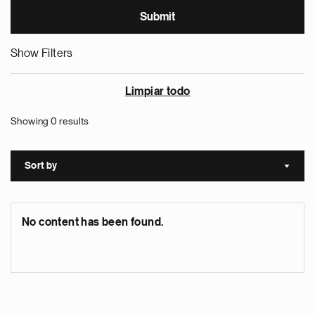
Show Filters
Limpiar todo
Showing 0 results
Sort by
Sort a
No content has been found.