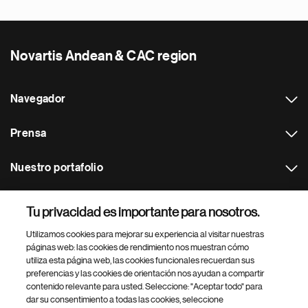
Novartis Andean & CAC region
Navegador
Prensa
Nuestro portafolio
Otras webs
Tu privacidad es importante para nosotros.
Utilizamos cookies para mejorar su experiencia al visitar nuestras
Footer Site Search
páginas web: las cookies de rendimiento nos muestran cómo
utiliza esta página web, las cookies funcionales recuerdan sus
preferencias y las cookies de orientación nos ayudan a compartir
contenido relevante para usted. Seleccione: "Aceptar todo" para
dar su consentimiento a todas las cookies, seleccione