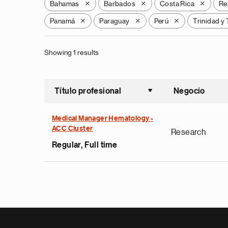
Bahamas
Barbados
Costa Rica
Re
X
X
X
Panamá
Paraguay
Perú
Trinidad y
X
X
X
Showing 1 results
Título profesional
Negocio
Ordenar a
Medical Manager Hematology -
ACC Cluster
Research
Regular, Full time