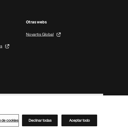
Otras webs
Novartis Global
is
n de cookies
Declinar todas
Aceptar todo
Directorio de Novartis