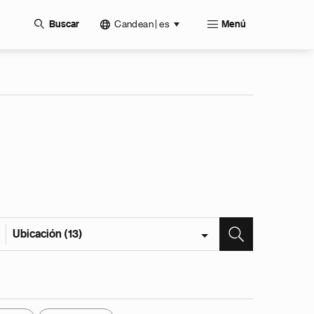
Candean | es
Buscar
Menú
Ubicación (13)