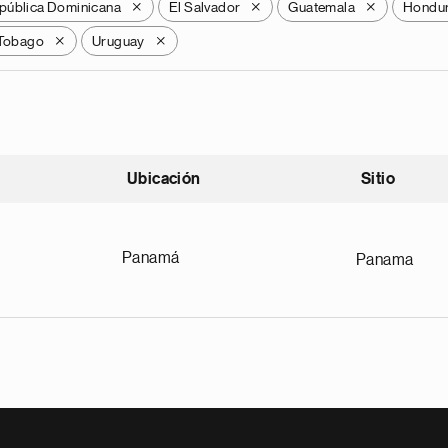
pública Dominicana
El Salvador
Guatemala
Hondu
X
X
X
 Tobago
Uruguay
X
X
Ubicación
Sitio
scendente
Panamá
Panama