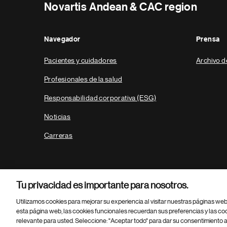
Novartis Andean & CAC region
Navegador
Prensa
Pacientes y cuidadores
Archivo d
Profesionales de la salud
Responsabilidad corporativa (ESG)
Noticias
Carreras
Tu privacidad es importante para nosotros.
Utilizamos cookies para mejorar su experiencia al visitar nuestras páginas we
esta página web, las cookies funcionales recuerdan sus preferencias y las co
relevante para usted. Seleccione: "Aceptar todo" para dar su consentimiento a
Parte
© 2026 Novartis AG