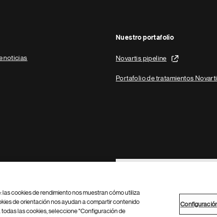
Nuestro portafolio
e noticias
Novartis pipeline
Portafolio de tratamientos Novart
Footer Site Search
b: las cookies de rendimiento nos muestran cómo utiliza
okies de orientación nos ayudan a compartir contenido
Configuració
 todas las cookies, seleccione "Configuración de