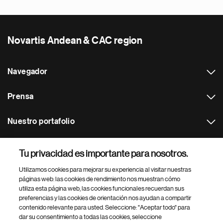
Novartis Andean & CAC region
Navegador
Prensa
Nuestro portafolio
Otras webs
Tu privacidad es importante para nosotros.
Utilizamos cookies para mejorar su experiencia al visitar nuestras
Footer Site Search
páginas web: las cookies de rendimiento nos muestran cómo
utiliza esta página web, las cookies funcionales recuerdan sus
preferencias y las cookies de orientación nos ayudan a compartir
contenido relevante para usted. Seleccione: "Aceptar todo" para
dar su consentimiento a todas las cookies, seleccione