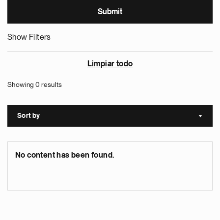
Show Filters
Limpiar todo
Showing 0 results
Sort by
Sort a
No content has been found.