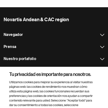
Novartis Andean & CAC region
Navegador
Prensa
Nuestro portafolio
Otras webs
Tu privacidad es importante para nosotros.
Utilizamos cookies para mejorar su experiencia al visitar nuestras
Footer Site Search
páginas web: las cookies de rendimiento nos muestran cómo
utiliza esta página web, las cookies funcionales recuerdan sus
preferencias y las cookies de orientación nos ayudan a compartir
contenido relevante para usted. Seleccione: "Aceptar todo" para
dar su consentimiento a todas las cookies, seleccione