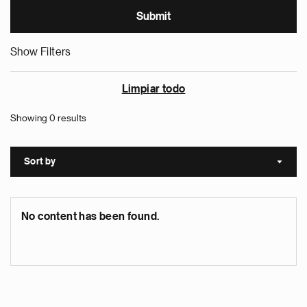
Show Filters
Limpiar todo
Showing 0 results
Sort by
Sort a
No content has been found.