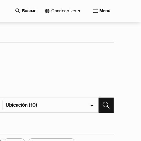
Candean | es
Buscar
Menú
Ubicación (10)