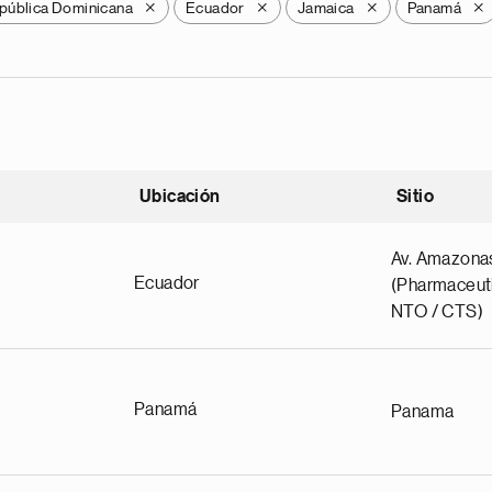
pública Dominicana
Ecuador
Jamaica
Panamá
X
X
X
X
Ubicación
Sitio
scendente
Av. Amazona
Ecuador
(Pharmaceuti
NTO / CTS)
Panamá
Panama