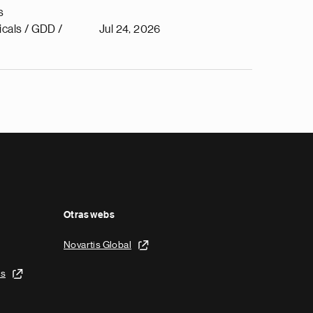
s
cals / GDD /
Jul 24, 2026
Otras webs
Novartis Global
is