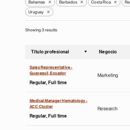
Bahamas
Barbados
Costa Rica
Re
X
X
X
Uruguay
X
Showing 3 results
Título profesional
Negocio
Ordenar a
Sales Representative -
Guayaquil, Ecuador
Marketing
Regular, Full time
Medical Manager Hematology -
ACC Cluster
Research
Regular, Full time