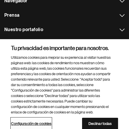
Navegador
Prensa
Nuestro portafolio
Otras webs
Tu privacidad es importante para nosotros.
Utilizamos cookies para mejorar su experiencia al visitar nuestras
Footer Site Search
páginas web: las cookies de rendimiento nos muestran cómo
utiliza esta página web, las cookies funcionales recuerdan sus
preferencias y las cookies de orientación nos ayudan a compartir
contenido relevante para usted. Seleccione: "Aceptar todo" para
dar su consentimiento a todas las cookies, seleccione
"Configuración de cookies" para administrar las diferentes
cookies o seleccione "Declinar todas" para utilizar solo las
cookies estrictamente necesarias. Puede cambiar su
Parte
© 2026 Novartis AG
configuración de cookies en cualquier momento presionando el
inferior
enlace de configuración de cookies en la página web.
Política de privacidad
Términos de uso
Accesibilidad
del
Configuración de cookies
Mapa del sitio
pie
Configuración de cookies
Declinar todas
de