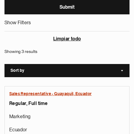
Show Filters
Limpiar todo
Showing 3 results
Sort by
Sort a
Sales Representative - Guayaquil, Ecuador
Regular, Full time
Marketing
Ecuador