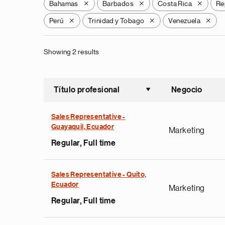
Bahamas
Barbados
Costa Rica
Re
X
X
X
Perú
Trinidad y Tobago
Venezuela
X
X
X
Showing 2 results
Título profesional
Negocio
Ordenar a
Sales Representative -
Guayaquil, Ecuador
Marketing
Regular, Full time
Sales Representative - Quito,
Ecuador
Marketing
Regular, Full time