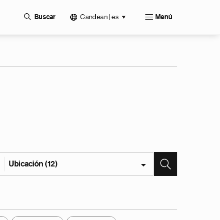
Candean | es
Buscar
Menú
Ubicación (12)