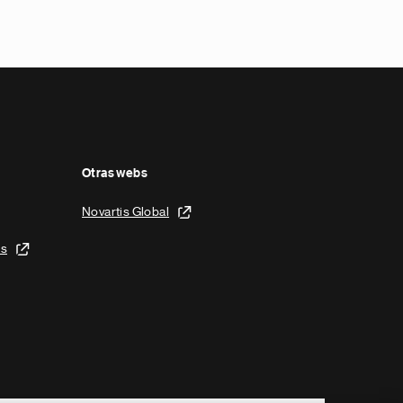
Otras webs
Novartis Global
is