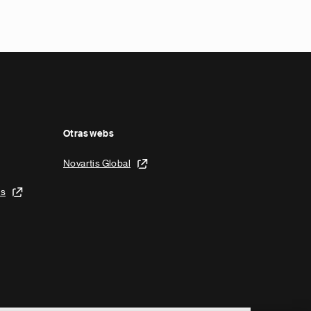
Otras webs
Novartis Global
is