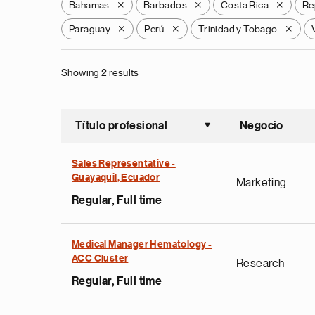
Bahamas
Barbados
Costa Rica
Re
X
X
X
Paraguay
Perú
Trinidad y Tobago
X
X
X
Showing 2 results
Título profesional
Negocio
Ordenar a
Sales Representative -
Guayaquil, Ecuador
Marketing
Regular, Full time
Medical Manager Hematology -
ACC Cluster
Research
Regular, Full time