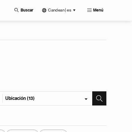
Candean | es
Buscar
Menú
Ubicación (13)