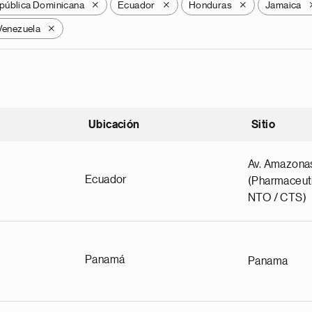
pública Dominicana
Ecuador
Honduras
Jamaica
X
X
X
Venezuela
X
Ubicación
Sitio
scendente
Av. Amazona
Ecuador
(Pharmaceuti
NTO / CTS)
Panamá
Panama