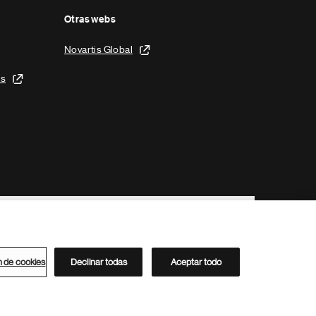
Otras webs
Novartis Global
is
n de cookies
Declinar todas
Aceptar todo
Directorio de Novartis
Este sitio está dirigido al público del clúster ACC