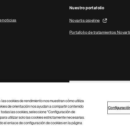
Nuestro portafolio
e noticias
Novartis pipeline
Portafolio de tratamientos Novart
Footer Site Search
b: las cookies de rendimiento nos muestran cómo utiliza
okies de orientación nos ayudan a compartir contenido
Configuració
 todas las cookies, seleccione "Configuración de
para utilizar solo las cookies estrictamente necesarias.
Configuración de cookies
Mapa del sitio
 el enlace de configuración de cookies en la página