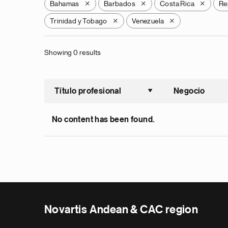
Bahamas
Barbados
Costa Rica
Re
X
X
X
Trinidad y Tobago
Venezuela
X
X
Showing 0 results
Título profesional
Negocio
Ordenar a
No content has been found.
Novartis Andean & CAC region