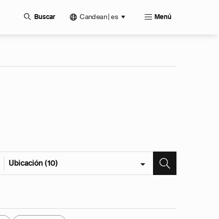
Candean | es
Buscar
Menú
Ubicación (10)