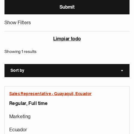
Show Filters
Limpiar todo
Showing 1 results
Sort by
Sort a
Sales Representative - Guayaquil, Ecuador
Regular, Full time
Marketing
Ecuador