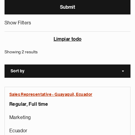
Show Filters
Limpiar todo
Showing 2 results
Sort by
Sort a
Sales Representative - Guayaquil, Ecuador
Regular, Full time
Marketing
Ecuador