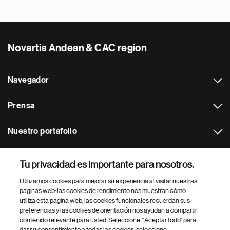
Novartis Andean & CAC region
Navegador
Prensa
Nuestro portafolio
Otras webs
Tu privacidad es importante para nosotros.
Utilizamos cookies para mejorar su experiencia al visitar nuestras
Footer Site Search
páginas web: las cookies de rendimiento nos muestran cómo
utiliza esta página web, las cookies funcionales recuerdan sus
preferencias y las cookies de orientación nos ayudan a compartir
contenido relevante para usted. Seleccione: "Aceptar todo" para
dar su consentimiento a todas las cookies, seleccione