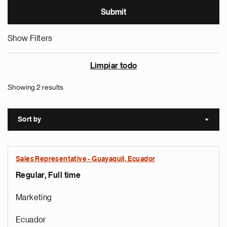
Show Filters
Limpiar todo
Showing 2 results
Sort by
Sort a
Sales Representative - Guayaquil, Ecuador
Regular, Full time
Marketing
Ecuador