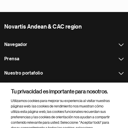
Novartis Andean & CAC region
Navegador
Prensa
Nuestro portafolio
Otras webs
Tu privacidad es importante para nosotros.
Utilizamos cookies para mejorar su experiencia al visitar nuestras
Footer Site Search
páginas web: las cookies de rendimiento nos muestran cómo
utiliza esta página web, las cookies funcionales recuerdan sus
preferencias y las cookies de orientación nos ayudan a compartir
contenido relevante para usted. Seleccione: "Aceptar todo" para
dar su consentimiento a todas las cookies, seleccione